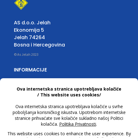
AS d.o.o. Jelah
Ekonomija 5
Jelah 74264
Bosna i Hercegovina
© As Jelah 2023
INFORMACIJE
Radno Vrijeme:
Pon – Pet: 07:00 do 15:30 h
T +387 32 663 668
info@asjelah.ba
PRATITE NAS