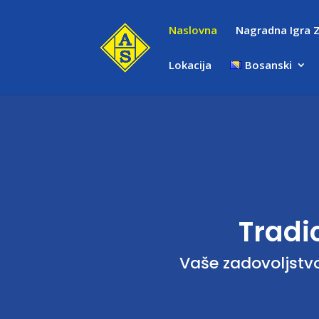
Naslovna
Nagradna Igra 
Lokacija
Bosanski
Tradic
Vaše zadovoljstvo