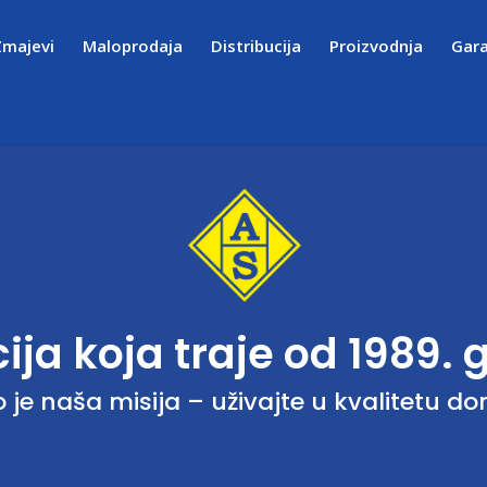
Zmajevi
Maloprodaja
Distribucija
Proizvodnja
Gara
ija koja traje od 1989.
 je naša misija – uživajte u kvalitetu d