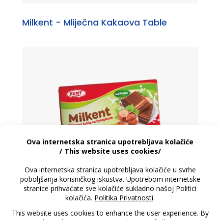
Milkent - Mliječna Kakaova Table
Milkent - Kakaova Tabla Sa Lješnjakom